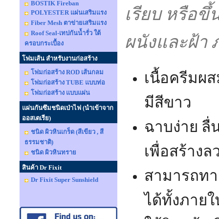
BOSTIK Fireban
เรียบ หรือข
POLYESTER แผ่นเสริมแรง
Fiber Mesh ตาข่ายเสริมแรง
Roof Seal-เทปกันน้ำรั่ว ใต้
ผนังและฝ้
ครอบกระเบื้อง
โฟมเส้น สำหรับงานก่อสร้าง
โฟมก่อสร้าง ROD เส้นกลม
เนื้อครีมผ
โฟมก่อสร้าง TUBE แบบท่อ
โฟมก่อสร้าง แบบแผ่น
มีสีขาว
แผ่นกันซึมชนิดเป่าไฟ (นำเข้าจาก
ออสเตเรีย)
ฉาบง่าย ลื
ชนิด ผิวหินเกร็ด (สีเขียว , สี
ธรรมชาติ)
เพื่อสร้าง
ชนิด ผิวหินทราย
สินค้า Dr Fixit
สามารถทาสี
Dr Fixit Super Sunshield
ได้ทั้งภา