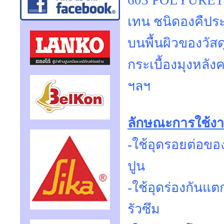
603 POLYURETHA
เทน ชนิดองคืประ
บนพื้นผิวของวัสดุ
กระเบื้องมุงหลัง
ฯลฯ
ลักษณะการใช้ง
-ใช้อุดรอยต่อขอ
ปูน
-ใช้อุดร่องกันแต
รัวซึม