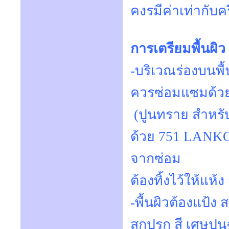
คงรมีค่าเท่ากับค
การเตรียมพื้นผิว
-บริเวณร่องบนพื
ควรซ่อมแซมด้
(ปูนทราย สำหรั
ด้วย 751 LANK
จากซ่อม
ต้องทิ้งไว้ให้แห
-พื้นผิวต้องแป้ง
สกปรก สี เศษปูน