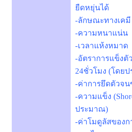
ยืดหยุ่นได้
-ลักษณะท
-ความห
-เวลาแห
-อัตรากา
24ชั่วโมง (โดย
-ค่าการย
-ความแข็ง
ประมาณ)
-ค่าโมดูลัสขอ