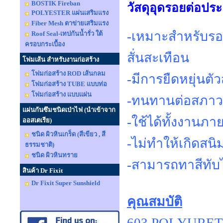
BOSTIK Fireban
วัสดุอุดรอยต่อประ
POLYESTER แผ่นเสริมแรง
Fiber Mesh ตาข่ายเสริมแรง
-เหมาะสำหรับรอยต
Roof Seal-เทปกันน้ำรั่ว ใต้
ครอบกระเบื้อง
สั่นสะเทือน
โฟมเส้น สำหรับงานก่อสร้าง
โฟมก่อสร้าง ROD เส้นกลม
-มีการยืดหยุ่นตัว
โฟมก่อสร้าง TUBE แบบท่อ
โฟมก่อสร้าง แบบแผ่น
-ทนทานต่อสภา
แผ่นกันซึมชนิดเป่าไฟ (นำเข้าจาก
-ใช้ได้ทั้งงาน
ออสเตเรีย)
ชนิด ผิวหินเกร็ด (สีเขียว , สี
-ไม่ทำให้เกิดสน
ธรรมชาติ)
ชนิด ผิวหินทราย
-สามารถทาสีทับไ
สินค้า Dr Fixit
Dr Fixit Super Sunshield
คุณสมบัติ